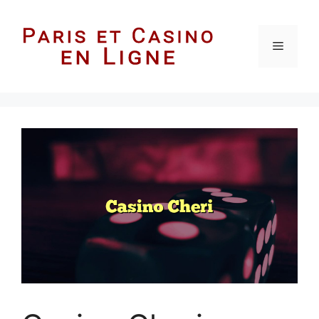
Aller
au
contenu
Menu