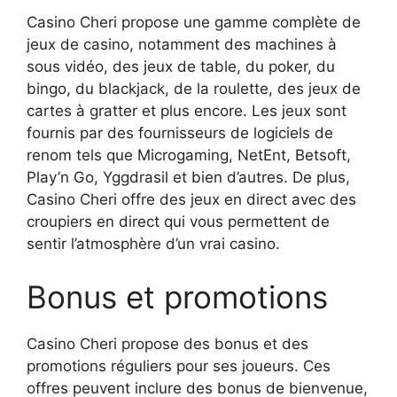
Casino Cheri propose une gamme complète de
jeux de casino, notamment des machines à
sous vidéo, des jeux de table, du poker, du
bingo, du blackjack, de la roulette, des jeux de
cartes à gratter et plus encore. Les jeux sont
fournis par des fournisseurs de logiciels de
renom tels que Microgaming, NetEnt, Betsoft,
Play’n Go, Yggdrasil et bien d’autres. De plus,
Casino Cheri offre des jeux en direct avec des
croupiers en direct qui vous permettent de
sentir l’atmosphère d’un vrai casino.
Bonus et promotions
Casino Cheri propose des bonus et des
promotions réguliers pour ses joueurs. Ces
offres peuvent inclure des bonus de bienvenue,