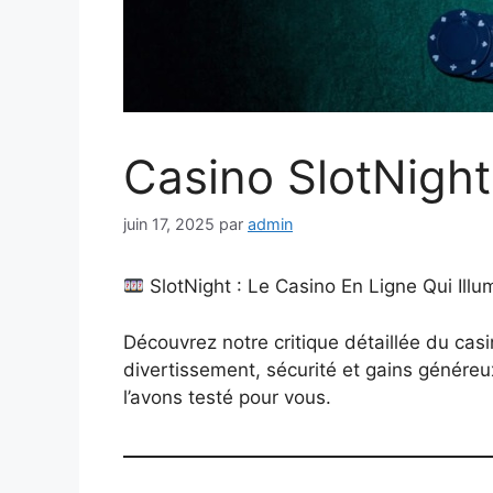
Casino SlotNight
juin 17, 2025
par
admin
SlotNight : Le Casino En Ligne Qui Illu
Découvrez notre critique détaillée du cas
divertissement, sécurité et gains généreux
l’avons testé pour vous.