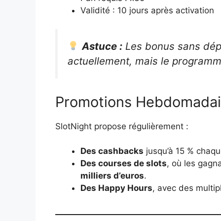
Validité : 10 jours après activation
Astuce :
Les bonus sans dépô
actuellement, mais le programm
Promotions Hebdomadair
SlotNight propose régulièrement :
Des cashbacks
jusqu’à 15 % chaqu
Des courses de slots
, où les gagn
milliers d’euros
.
Des Happy Hours
, avec des multip