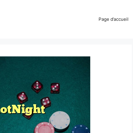
Page d’accueil