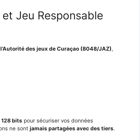
té et Jeu Responsable
r
l’Autorité des jeux de Curaçao (8048/JAZ)
,
 128 bits
pour sécuriser vos données
ions ne sont
jamais partagées avec des tiers
.