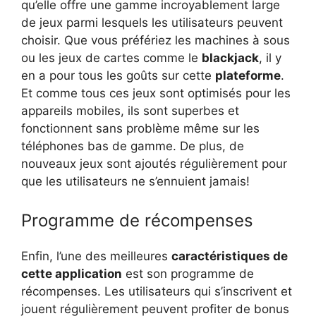
qu’elle offre une gamme incroyablement large
de jeux parmi lesquels les utilisateurs peuvent
choisir. Que vous préfériez les machines à sous
ou les jeux de cartes comme le
blackjack
, il y
en a pour tous les goûts sur cette
plateforme
.
Et comme tous ces jeux sont optimisés pour les
appareils mobiles, ils sont superbes et
fonctionnent sans problème même sur les
téléphones bas de gamme. De plus, de
nouveaux jeux sont ajoutés régulièrement pour
que les utilisateurs ne s’ennuient jamais!
Programme de récompenses
Enfin, l’une des meilleures
caractéristiques de
cette application
est son programme de
récompenses. Les utilisateurs qui s’inscrivent et
jouent régulièrement peuvent profiter de bonus