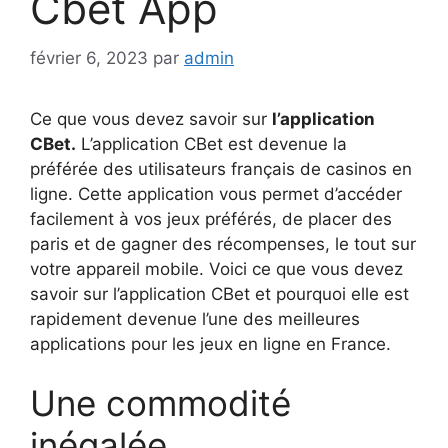
Cbet App
février 6, 2023
par
admin
Ce que vous devez savoir sur
l’application
CBet.
L’application CBet est devenue la
préférée des utilisateurs français de casinos en
ligne. Cette application vous permet d’accéder
facilement à vos jeux préférés, de placer des
paris et de gagner des récompenses, le tout sur
votre appareil mobile. Voici ce que vous devez
savoir sur l’application CBet et pourquoi elle est
rapidement devenue l’une des meilleures
applications pour les jeux en ligne en France.
Une commodité
inégalée