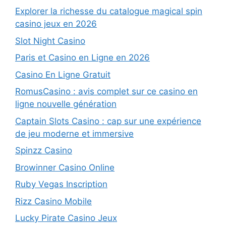
Explorer la richesse du catalogue magical spin
casino jeux en 2026
Slot Night Casino
Paris et Casino en Ligne en 2026
Casino En Ligne Gratuit
RomusCasino : avis complet sur ce casino en
ligne nouvelle génération
Captain Slots Casino : cap sur une expérience
de jeu moderne et immersive
Spinzz Casino
Browinner Casino Online
Ruby Vegas Inscription
Rizz Casino Mobile
Lucky Pirate Casino Jeux