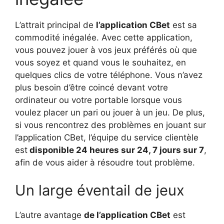
L’attrait principal de
l’application CBet
est sa
commodité inégalée. Avec cette application,
vous pouvez jouer à vos jeux préférés où que
vous soyez et quand vous le souhaitez, en
quelques clics de votre téléphone. Vous n’avez
plus besoin d’être coincé devant votre
ordinateur ou votre portable lorsque vous
voulez placer un pari ou jouer à un jeu. De plus,
si vous rencontrez des problèmes en jouant sur
l’application CBet, l’équipe du service clientèle
est
disponible 24 heures sur 24, 7 jours sur 7
,
afin de vous aider à résoudre tout problème.
Un large éventail de jeux
L’autre avantage
de l’application CBet
est