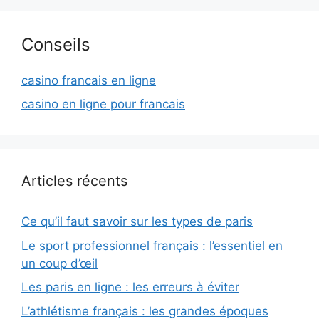
Conseils
casino francais en ligne
casino en ligne pour francais
Articles récents
Ce qu’il faut savoir sur les types de paris
Le sport professionnel français : l’essentiel en
un coup d’œil
Les paris en ligne : les erreurs à éviter
L’athlétisme français : les grandes époques