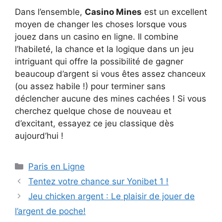
Dans l’ensemble,
Casino Mines
est un excellent
moyen de changer les choses lorsque vous
jouez dans un casino en ligne. Il combine
l’habileté, la chance et la logique dans un jeu
intriguant qui offre la possibilité de gagner
beaucoup d’argent si vous êtes assez chanceux
(ou assez habile !) pour terminer sans
déclencher aucune des mines cachées ! Si vous
cherchez quelque chose de nouveau et
d’excitant, essayez ce jeu classique dès
aujourd’hui !
Catégories
Paris en Ligne
Tentez votre chance sur Yonibet 1 !
Jeu chicken argent : Le plaisir de jouer de
l’argent de poche!