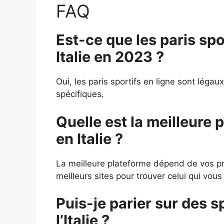
FAQ
Est-ce que les paris spo
Italie en 2023 ?
Oui, les paris sportifs en ligne sont légaux
spécifiques.
Quelle est la meilleure 
en Italie ?
La meilleure plateforme dépend de vos pr
meilleurs sites pour trouver celui qui vous
Puis-je parier sur des 
l’Italie ?