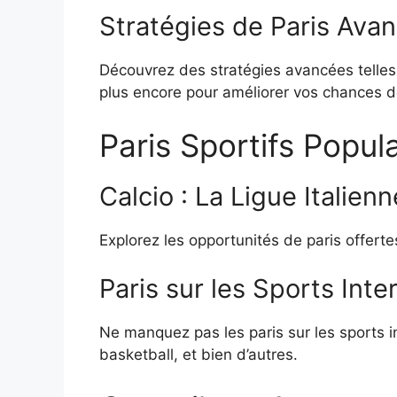
Stratégies de Paris Ava
Découvrez des stratégies avancées telles 
plus encore pour améliorer vos chances d
Paris Sportifs Popula
Calcio : La Ligue Italienn
Explorez les opportunités de paris offertes
Paris sur les Sports Int
Ne manquez pas les paris sur les sports int
basketball, et bien d’autres.