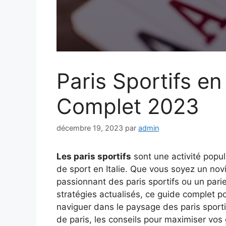
Paris Sportifs en 
Complet 2023
décembre 19, 2023
par
admin
Les paris sportifs
sont une activité popul
de sport en Italie. Que vous soyez un no
passionnant des paris sportifs ou un pari
stratégies actualisés, ce guide complet p
naviguer dans le paysage des paris sporti
de paris, les conseils pour maximiser vos 