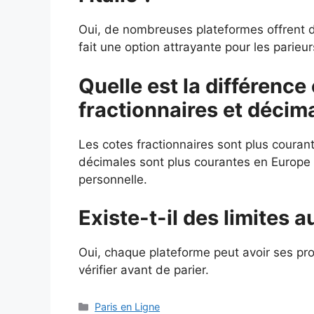
Oui, de nombreuses plateformes offrent de
fait une option attrayante pour les parieurs
Quelle est la différence
fractionnaires et décim
Les cotes fractionnaires sont plus coura
décimales sont plus courantes en Europe 
personnelle.
Existe-t-il des limites au
Oui, chaque plateforme peut avoir ses pro
vérifier avant de parier.
Catégories
Paris en Ligne