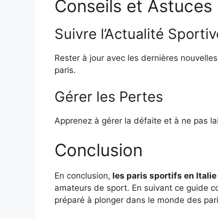
Conseils et Astuces
Suivre l’Actualité Sporti
Rester à jour avec les dernières nouvelles
paris.
Gérer les Pertes
Apprenez à gérer la défaite et à ne pas l
Conclusion
En conclusion,
les paris sportifs en Italie
amateurs de sport. En suivant ce guide c
préparé à plonger dans le monde des paris