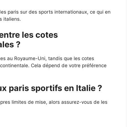
s paris sur des sports internationaux, ce qui en
 italiens.
 entre les cotes
ales ?
ntes au Royaume-Uni, tandis que les cotes
continentale. Cela dépend de votre préférence
x paris sportifs en Italie ?
pres limites de mise, alors assurez-vous de les