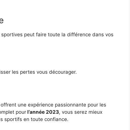
ve
 sportives peut faire toute la différence dans vos
aisser les pertes vous décourager.
offrent une expérience passionnante pour les
omplet pour
l’année 2023
, vous serez mieux
 sportifs en toute confiance.