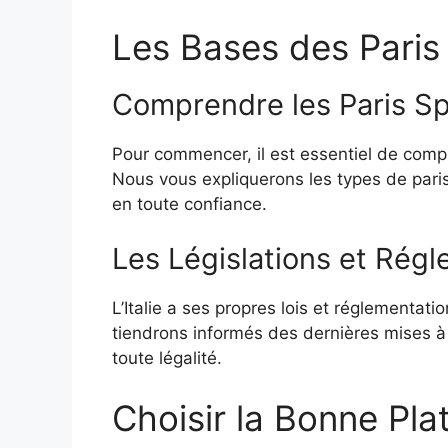
Les Bases des Paris 
Comprendre les Paris Sp
Pour commencer, il est essentiel de compr
Nous vous expliquerons les types de paris
en toute confiance.
Les Législations et Rég
L’Italie a ses propres lois et réglementat
tiendrons informés des dernières mises à j
toute légalité.
Choisir la Bonne Pl