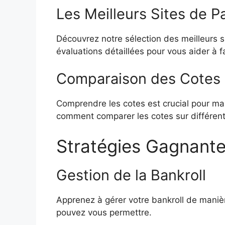
Les Meilleurs Sites de Pa
Découvrez notre sélection des meilleurs si
évaluations détaillées pour vous aider à fa
Comparaison des Cotes
Comprendre les cotes est crucial pour m
comment comparer les cotes sur différent
Stratégies Gagnant
Gestion de la Bankroll
Apprenez à gérer votre bankroll de manièr
pouvez vous permettre.