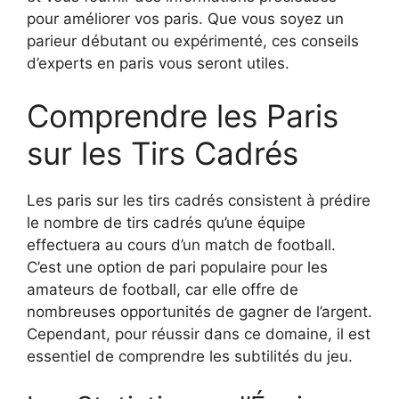
pour améliorer vos paris. Que vous soyez un
parieur débutant ou expérimenté, ces conseils
d’experts en paris vous seront utiles.
Comprendre les Paris
sur les Tirs Cadrés
Les paris sur les tirs cadrés consistent à prédire
le nombre de tirs cadrés qu’une équipe
effectuera au cours d’un match de football.
C’est une option de pari populaire pour les
amateurs de football, car elle offre de
nombreuses opportunités de gagner de l’argent.
Cependant, pour réussir dans ce domaine, il est
essentiel de comprendre les subtilités du jeu.