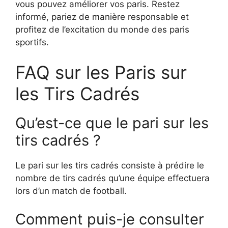
vous pouvez améliorer vos paris. Restez
informé, pariez de manière responsable et
profitez de l’excitation du monde des paris
sportifs.
FAQ sur les Paris sur
les Tirs Cadrés
Qu’est-ce que le pari sur les
tirs cadrés ?
Le pari sur les tirs cadrés consiste à prédire le
nombre de tirs cadrés qu’une équipe effectuera
lors d’un match de football.
Comment puis-je consulter