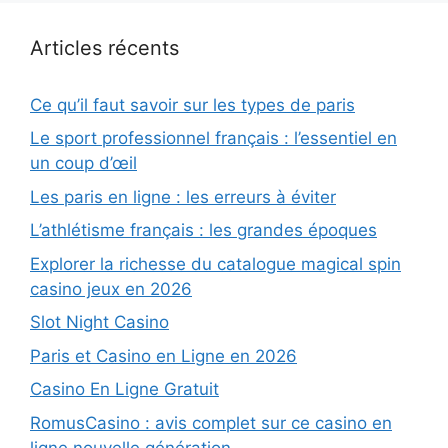
Articles récents
Ce qu’il faut savoir sur les types de paris
Le sport professionnel français : l’essentiel en
un coup d’œil
Les paris en ligne : les erreurs à éviter
L’athlétisme français : les grandes époques
Explorer la richesse du catalogue magical spin
casino jeux en 2026
Slot Night Casino
Paris et Casino en Ligne en 2026
Casino En Ligne Gratuit
RomusCasino : avis complet sur ce casino en
ligne nouvelle génération