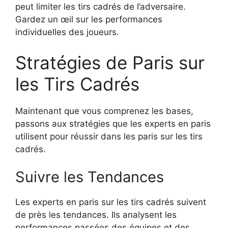
peut limiter les tirs cadrés de l’adversaire.
Gardez un œil sur les performances
individuelles des joueurs.
Stratégies de Paris sur
les Tirs Cadrés
Maintenant que vous comprenez les bases,
passons aux stratégies que les experts en paris
utilisent pour réussir dans les paris sur les tirs
cadrés.
Suivre les Tendances
Les experts en paris sur les tirs cadrés suivent
de près les tendances. Ils analysent les
performances passées des équipes et des