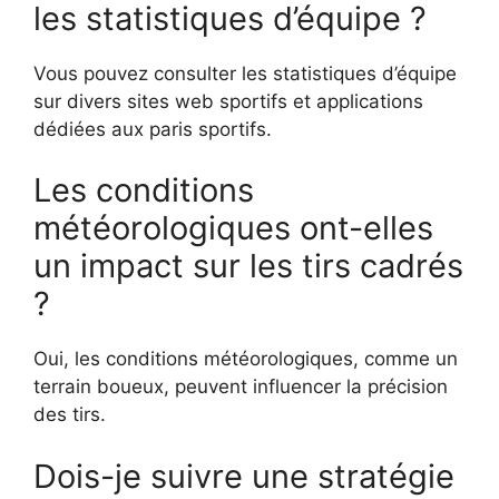
les statistiques d’équipe ?
Vous pouvez consulter les statistiques d’équipe
sur divers sites web sportifs et applications
dédiées aux paris sportifs.
Les conditions
météorologiques ont-elles
un impact sur les tirs cadrés
?
Oui, les conditions météorologiques, comme un
terrain boueux, peuvent influencer la précision
des tirs.
Dois-je suivre une stratégie