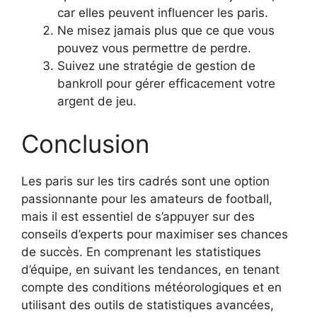
car elles peuvent influencer les paris.
Ne misez jamais plus que ce que vous
pouvez vous permettre de perdre.
Suivez une stratégie de gestion de
bankroll pour gérer efficacement votre
argent de jeu.
Conclusion
Les paris sur les tirs cadrés sont une option
passionnante pour les amateurs de football,
mais il est essentiel de s’appuyer sur des
conseils d’experts pour maximiser ses chances
de succès. En comprenant les statistiques
d’équipe, en suivant les tendances, en tenant
compte des conditions météorologiques et en
utilisant des outils de statistiques avancées,