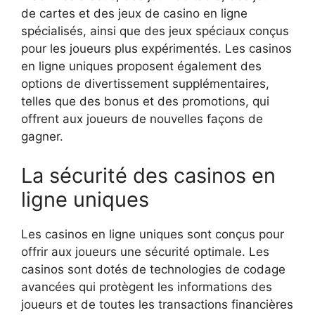
de cartes et des jeux de casino en ligne
spécialisés, ainsi que des jeux spéciaux conçus
pour les joueurs plus expérimentés. Les casinos
en ligne uniques proposent également des
options de divertissement supplémentaires,
telles que des bonus et des promotions, qui
offrent aux joueurs de nouvelles façons de
gagner.
La sécurité des casinos en
ligne uniques
Les casinos en ligne uniques sont conçus pour
offrir aux joueurs une sécurité optimale. Les
casinos sont dotés de technologies de codage
avancées qui protègent les informations des
joueurs et de toutes les transactions financières