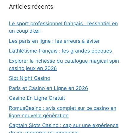
Articles récents
Le sport professionnel français : l’essentiel en
un coup d’œil
Les paris en ligne : les erreurs à éviter
L’athlétisme français : les grandes époques
Explorer la richesse du catalogue magical spin
casino jeux en 2026
Slot Night Casino
Paris et Casino en Ligne en 2026
Casino En Ligne Gratuit
RomusCasino : avis complet sur ce casino en
ligne nouvelle génération
Captain Slots Casino : cap sur une expérience
de jeu moderne et immersive