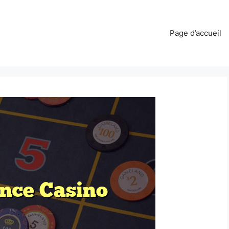
Page d’accueil